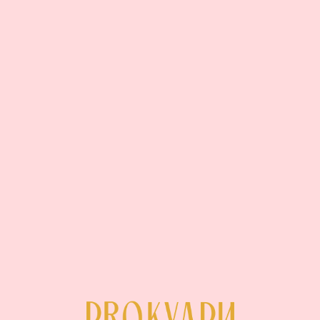
© 2026 Все права защищены ProКудри
Поиск по сайту
Политика конфиденциальности
Пользовательское соглашение
Информация по оплате картой
ИП Кондратьева А.И.
ИНН 781015665602
+7 (921) 903-40-77
ОГРНИП 311784733500696